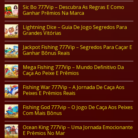
Sic Bo 777Vip – Descubra As Regras E Como
Ganhar Prêmios Na Marca
Lightning Dice – Guia De Jogo Segredos Para
Grandes Vitórias
Jackpot Fishing 777Vip – Segredos Para Caçar E
Ganhar Bônus Reais
Mega Fishing 777Vip – Mundo Definitivo Da
Caça Ao Peixe E Prêmios
Fishing War 777Vip – A Jornada De Caça Aos
Peixes E Prêmios Reais
Fishing God 777vip – O Jogo De Caça Aos Peixes
Com Mais Bônus
Ocean King 777Vip – Uma Jornada Emocionante
E Prêmios No Mar