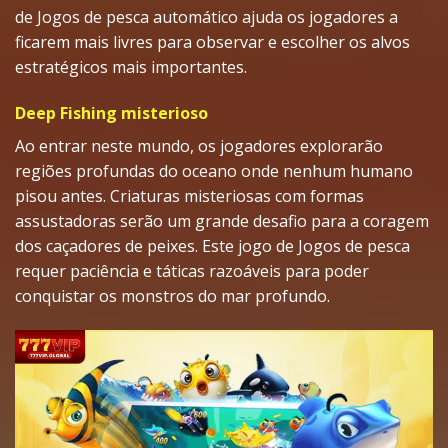
de Jogos de pesca automático ajuda os jogadores a
ficarem mais livres para observar e escolher os alvos
estratégicos mais importantes.
Deep Fishing misterioso
Ao entrar neste mundo, os jogadores explorarão
regiões profundas do oceano onde nenhum humano
pisou antes. Criaturas misteriosas com formas
assustadoras serão um grande desafio para a coragem
dos caçadores de peixes. Este jogo de Jogos de pesca
requer paciência e táticas razoáveis para poder
conquistar os monstros do mar profundo.