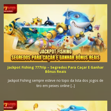
Jackpot Fishing 777Vip – Segredos Para Caçar E Ganhar
Bônus Reais
Jackpot Fishing sempre esteve no topo da lista dos jogos de
tiro em peixes online [...]