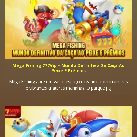
Mega Fishing 777Vip – Mundo Definitivo Da Caça Ao
Peixe E Prêmios
Mega Fishing abre um vasto espaço oceânico com inúmeras
e vibrantes criaturas marinhas. O parque [...]