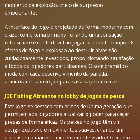
momento da explosão, cheio de surpresas
emocionantes.
A interface do jogo é projetada de forma moderna com
o azul como tema principal, criando uma sensação
refrescante e confortável ao jogar por muito tempo. Os
efeitos de fogo e explosão ao destruir alvos são
cuidadosamente investidos, proporcionando satisfação
a todos os jogadores participantes. O som dramático
muda com cada desenvolvimento da partida,
aumentando a emoção para cada caçada no mar.
JDB Fishing Atraente no lobby de Jogos de pesca
Este jogo se destaca com armas de última geração que
permitem aos jogadores atualizar o poder para caçar
presas de forma eficaz. Os peixes no jogo têm um
design exclusivo e movimentos suaves, criando um
ecossistema marinho extremamente vívido. O recurso