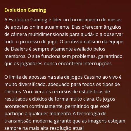
Evolution Gaming
A Evolution Gaming é líder no fornecimento de mesas
de apostas online atualmente. Eles oferecem ângulos
de câmera multidimensionais para ajudá-lo a observar
todo o processo de jogo. O profissionalismo da equipe
de Dealers é sempre altamente avaliado pelos
membros. O site funciona sem problemas, garantindo
que os jogadores nunca encontrem interrupções.
O limite de apostas na sala de jogos Cassino ao vivo é
muito diversificado, adequado para todos os tipos de
clientes. Você verá os recursos de estatísticas de
resultados exibidos de forma muito clara. Os jogos
acontecem continuamente, permitindo que você
participe a qualquer momento. A tecnologia de
transmissão moderna garante que as imagens estejam
sempre na mais alta resolução atual.