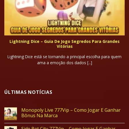
Lightning Dice – Guia De Jogo Segredos Para Grandes
Vitórias
Lightning Dice está se tornando a principal escolha para quem
ama a emoção dos dados [...]
ÚLTIMAS NOTÍCIAS
Monopoly Live 777Vip – Como Jogar E Ganhar
Bônus Na Marca
Side Bet City 777Vip – Como Jogar E Ganhar