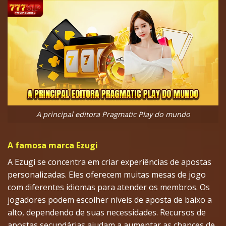
A principal editora Pragmatic Play do mundo
A famosa marca Ezugi
A Ezugi se concentra em criar experiências de apostas
personalizadas. Eles oferecem muitas mesas de jogo
com diferentes idiomas para atender os membros. Os
jogadores podem escolher níveis de aposta de baixo a
alto, dependendo de suas necessidades. Recursos de
apostas secundárias ajudam a aumentar as chances de