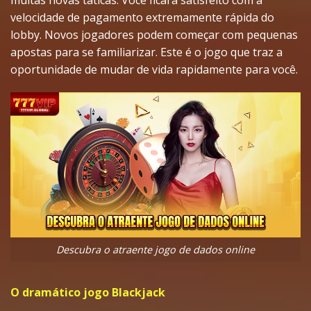
velocidade de pagamento extremamente rápida do
lobby. Novos jogadores podem começar com pequenas
apostas para se familiarizar. Este é o jogo que traz a
oportunidade de mudar de vida rapidamente para você.
Descubra o atraente jogo de dados online
O dramático jogo Blackjack