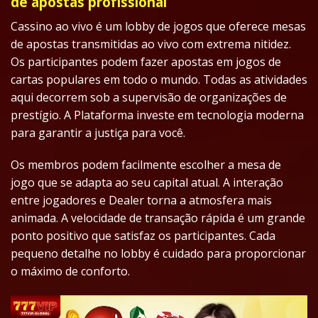
de apostas profissional
Cassino ao vivo é um lobby de jogos que oferece mesas
de apostas transmitidas ao vivo com extrema nitidez.
Os participantes podem fazer apostas em jogos de
cartas populares em todo o mundo. Todas as atividades
aqui decorrem sob a supervisão de organizações de
prestígio. A Plataforma investe em tecnologia moderna
para garantir a justiça para você.
Os membros podem facilmente escolher a mesa de
jogo que se adapta ao seu capital atual. A interação
entre jogadores e Dealer torna a atmosfera mais
animada. A velocidade de transação rápida é um grande
ponto positivo que satisfaz os participantes. Cada
pequeno detalhe no lobby é cuidado para proporcionar
o máximo de conforto.