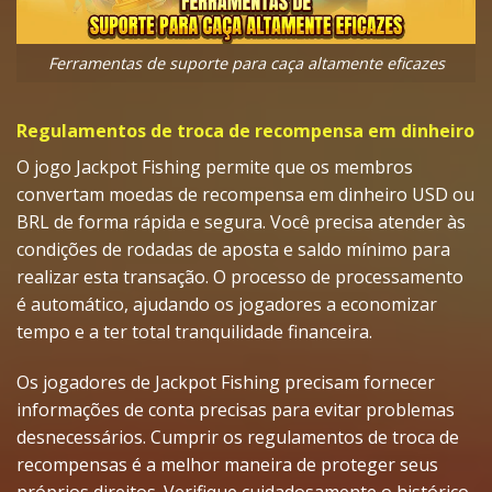
Ferramentas de suporte para caça altamente eficazes
Regulamentos de troca de recompensa em dinheiro
O jogo Jackpot Fishing permite que os membros
convertam moedas de recompensa em dinheiro USD ou
BRL de forma rápida e segura. Você precisa atender às
condições de rodadas de aposta e saldo mínimo para
realizar esta transação. O processo de processamento
é automático, ajudando os jogadores a economizar
tempo e a ter total tranquilidade financeira.
Os jogadores de Jackpot Fishing precisam fornecer
informações de conta precisas para evitar problemas
desnecessários. Cumprir os regulamentos de troca de
recompensas é a melhor maneira de proteger seus
próprios direitos. Verifique cuidadosamente o histórico