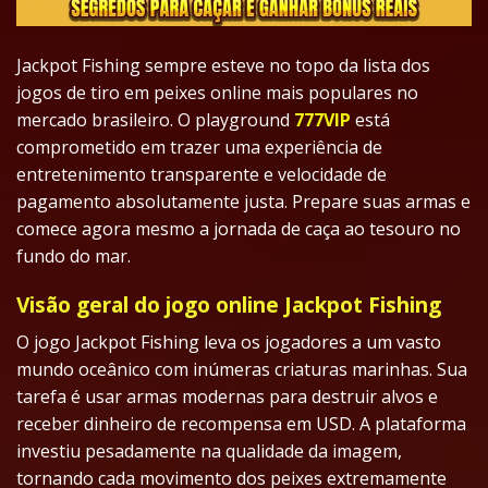
Jackpot Fishing sempre esteve no topo da lista dos
jogos de tiro em peixes online mais populares no
mercado brasileiro. O playground
777VIP
está
comprometido em trazer uma experiência de
entretenimento transparente e velocidade de
pagamento absolutamente justa. Prepare suas armas e
comece agora mesmo a jornada de caça ao tesouro no
fundo do mar.
Visão geral do jogo online Jackpot Fishing
O jogo Jackpot Fishing leva os jogadores a um vasto
mundo oceânico com inúmeras criaturas marinhas. Sua
tarefa é usar armas modernas para destruir alvos e
receber dinheiro de recompensa em USD. A plataforma
investiu pesadamente na qualidade da imagem,
tornando cada movimento dos peixes extremamente