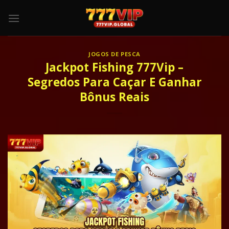
Bỏ
qua
nội
dung
JOGOS DE PESCA
Jackpot Fishing 777Vip –
Segredos Para Caçar E Ganhar
Bônus Reais