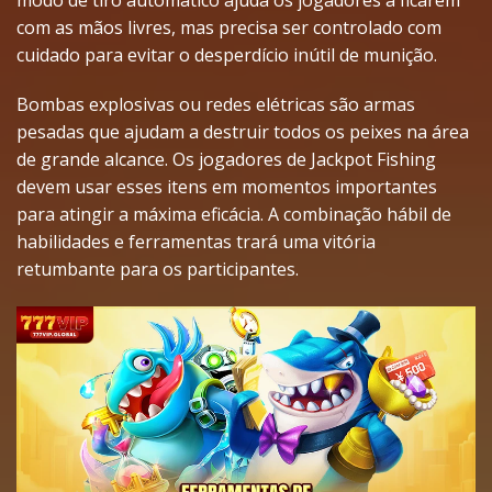
com as mãos livres, mas precisa ser controlado com
cuidado para evitar o desperdício inútil de munição.
Bombas explosivas ou redes elétricas são armas
pesadas que ajudam a destruir todos os peixes na área
de grande alcance. Os jogadores de Jackpot Fishing
devem usar esses itens em momentos importantes
para atingir a máxima eficácia. A combinação hábil de
habilidades e ferramentas trará uma vitória
retumbante para os participantes.