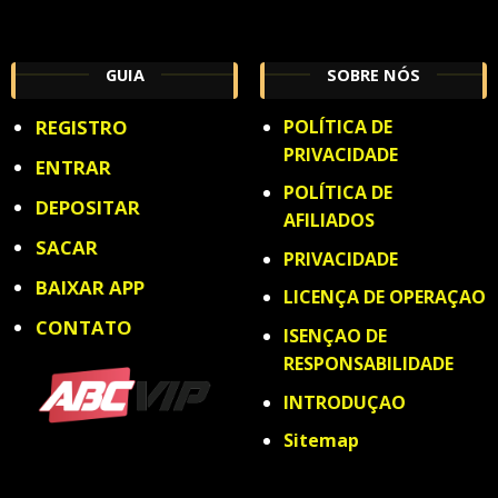
GUIA
SOBRE NÓS
REGISTRO
POLÍTICA DE
PRIVACIDADE
ENTRAR
POLÍTICA DE
DEPOSITAR
AFILIADOS
SACAR
PRIVACIDADE
BAIXAR APP
LICENÇA DE OPERAÇAO
CONTATO
ISENÇAO DE
RESPONSABILIDADE
INTRODUÇAO
Sitemap