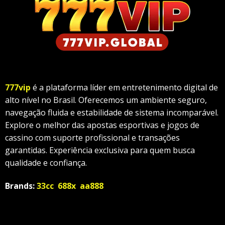
777vip
é a plataforma líder em entretenimento digital de
alto nível no Brasil. Oferecemos um ambiente seguro,
navegação fluida e estabilidade de sistema incomparável.
Explore o melhor das apostas esportivas e jogos de
cassino com suporte profissional e transações
garantidas. Experiência exclusiva para quem busca
qualidade e confiança.
Brands:
33cc
688x
aa888